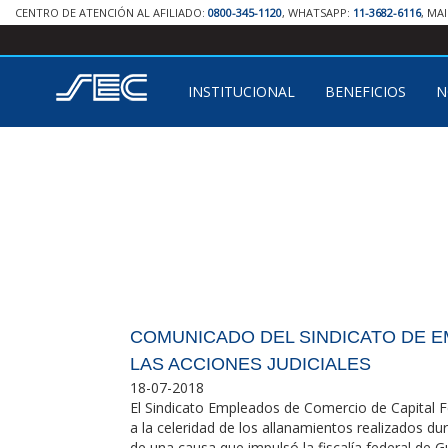
CENTRO DE ATENCIÓN AL AFILIADO:
0800-345-1120
, WHATSAPP:
11-3682-6116
, MA
INSTITUCIONAL
BENEFICIOS
N
COMUNICADO DEL SINDICATO DE 
LAS ACCIONES JUDICIALES
18-07-2018
El Sindicato Empleados de Comercio de Capital F
a la celeridad de los allanamientos realizados dur
de una causa que impulsó la fiscalía federal de Gu