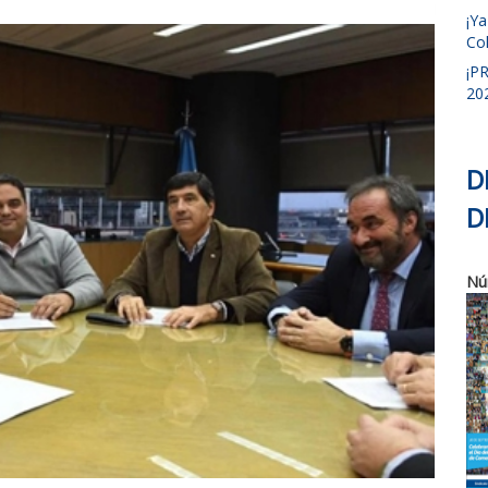
¡Y
Col
¡P
20
D
D
Nú