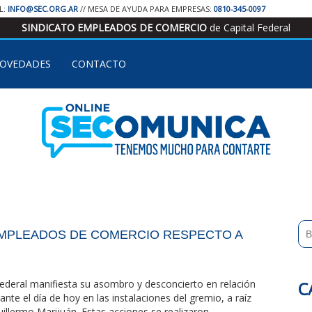
IL:
INFO@SEC.ORG.AR
// MESA DE AYUDA PARA EMPRESAS:
0810-345-0097
SINDICATO EMPLEADOS DE COMERCIO
de Capital Federal
OVEDADES
CONTACTO
EMPLEADOS DE COMERCIO RESPECTO A
ederal manifiesta su asombro y desconcierto en relación
C
ante el día de hoy en las instalaciones del gremio, a raíz
illermo Marijuán. Estas acciones se realizaron...