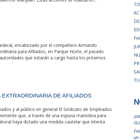
TO
AC
DE
ED
FA
 Federal, encabezado por el compañero Armando
JU
ordinaria para Afiliados, en Parque Norte, el pasado
NU
s autoridades que estarán a cargo hasta los próximos
PR
SA
TU
EXTRAORDINARIA DE AFILIADOS
N
liados y al público en general El Sindicato de Empleados
memente que, a través de una espuria maniobra para
¡V
a laboral haya dictado una medida cautelar que intenta
GU
FA
un