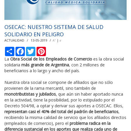
OSECAC: NUESTRO SISTEMA DE SALUD
SOLIDARIO EN PELIGRO
ACTUALIDAD / 13-05-2019 /
|
+
-
A
a
С
F
T
P
п
a
w
i
о
c
i
n
La
Obra Social de los Empleados de Comercio
es la obra social
д
e
t
t
solidaria
más grande de Argentina
, con 2 millones de
е
b
t
e
beneficiarios a lo largo y ancho del país.
л
o
e
r
и
o
r
e
k
s
Nuestra obra social se compone de afiliados que no sólo
t
provienen de la rama mercantil, sino también de
monotributistas y jubilados
, que aún sin haber aportado nunca
en la actividad, tiene la posibilidad, por lo estipulado por el
Decreto 504/98, a optar y derivar sus aportes a OSECAC. Ellos,
representan casi el 40% del total del padrón de beneficiarios
,
recibiendo la misma calidad de servicio que los afiliados directos
(empleados de comercio), pero el
problema radica en la
diferencia sustancial en los aportes que realiza cada uno de