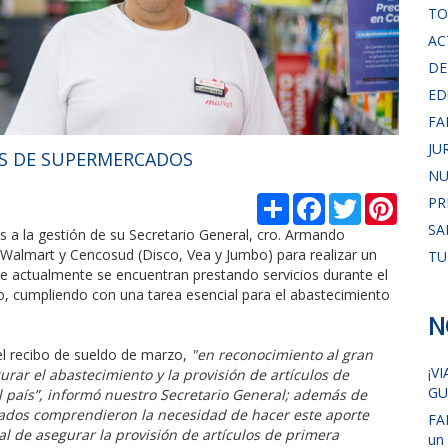
TO
AC
DE
ED
FA
JU
AS DE SUPERMERCADOS
NU
С
F
T
P
PR
п
a
w
i
SA
о
c
i
n
 a la gestión de su Secretario General, cro. Armando
д
e
t
t
, Walmart y Cencosud (Disco, Vea y Jumbo) para realizar un
TU
е
b
t
e
ue actualmente se encuentran prestando servicios durante el
л
o
e
r
io, cumpliendo con una tarea esencial para el abastecimiento
и
o
r
e
k
s
N
t
el recibo de sueldo de marzo,
"en reconocimiento al gran
¡V
urar el abastecimiento y la provisión de artículos de
GU
el país”, informó nuestro Secretario General; además de
cados comprendieron la necesidad de hacer este aporte
FA
l de asegurar la provisión de artículos de primera
un