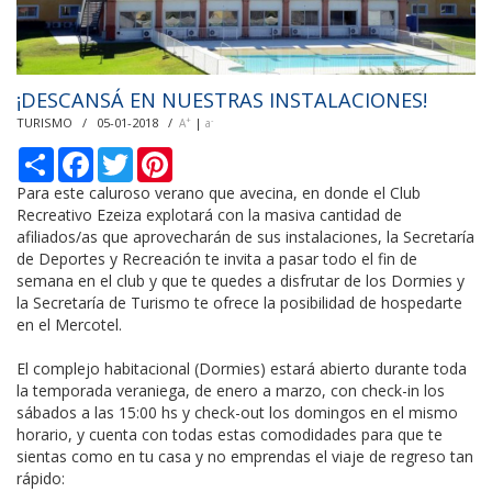
¡DESCANSÁ EN NUESTRAS INSTALACIONES!
TURISMO / 05-01-2018 /
|
+
-
A
a
С
F
T
P
п
a
w
i
о
c
i
n
Para este caluroso verano que avecina, en donde el Club
д
e
t
t
Recreativo Ezeiza explotará con la masiva cantidad de
е
b
t
e
afiliados/as que aprovecharán de sus instalaciones, la Secretaría
л
o
e
r
de Deportes y Recreación te invita a pasar todo el fin de
и
o
r
e
k
s
semana en el club y que te quedes a disfrutar de los Dormies y
t
la Secretaría de Turismo te ofrece la posibilidad de hospedarte
en el Mercotel.
El complejo habitacional (Dormies) estará abierto durante toda
la temporada veraniega, de enero a marzo, con check-in los
sábados a las 15:00 hs y check-out los domingos en el mismo
horario, y cuenta con todas estas comodidades para que te
sientas como en tu casa y no emprendas el viaje de regreso tan
rápido: