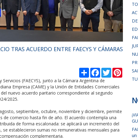
TO
AC
DE
ED
FA
JU
CIO TRAS ACUERDO ENTRE FAECYS Y CÁMARAS
NU
PR
С
F
T
P
SA
п
a
w
i
TU
о
c
i
n
 Servicios (FAECYS), junto a la Cámara Argentina de
д
e
t
t
ediana Empresa (CAME) y la Unión de Entidades Comerciales
е
b
t
e
l del nuevo acuerdo paritario correspondiente al segundo
л
o
e
r
N
2024/2025.
и
o
r
e
k
s
t
, agosto, septiembre, octubre, noviembre y diciembre, permite
¡V
das de comercio hasta fin de año. El acuerdo contempla una
GU
tribuida de forma escalonada: se aplicará un incremento del
FA
ás, se establecieron sumas no remunerativas mensuales para
un
e compensación complementaria.