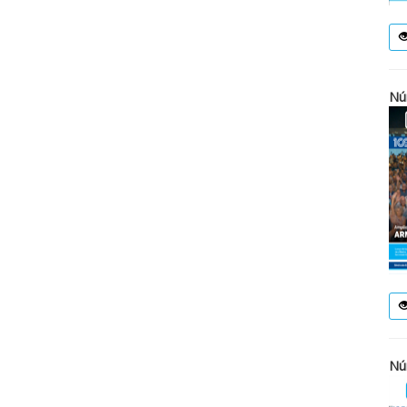
Nú
Nú