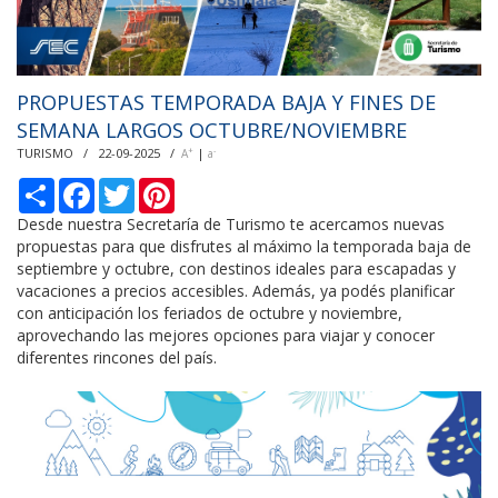
PROPUESTAS TEMPORADA BAJA Y FINES DE
SEMANA LARGOS OCTUBRE/NOVIEMBRE
TURISMO / 22-09-2025 /
|
+
-
A
a
С
F
T
P
п
a
w
i
о
c
i
n
Desde nuestra Secretaría de Turismo te acercamos nuevas
д
e
t
t
propuestas para que disfrutes al máximo la temporada baja de
е
b
t
e
septiembre y octubre, con destinos ideales para escapadas y
л
o
e
r
vacaciones a precios accesibles. Además, ya podés planificar
и
o
r
e
k
s
con anticipación los feriados de octubre y noviembre,
t
aprovechando las mejores opciones para viajar y conocer
diferentes rincones del país.