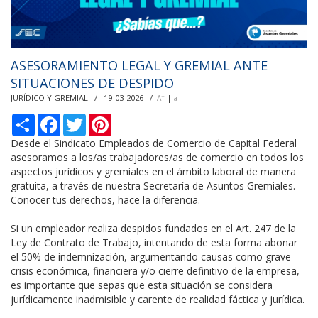
ASESORAMIENTO LEGAL Y GREMIAL ANTE
SITUACIONES DE DESPIDO
JURÍDICO Y GREMIAL / 19-03-2026 /
|
+
-
A
a
С
F
T
P
п
a
w
i
о
c
i
n
Desde el Sindicato Empleados de Comercio de Capital Federal
д
e
t
t
asesoramos a los/as trabajadores/as de comercio en todos los
е
b
t
e
aspectos jurídicos y gremiales en el ámbito laboral de manera
л
o
e
r
gratuita, a través de nuestra Secretaría de Asuntos Gremiales.
и
o
r
e
k
s
Conocer tus derechos, hace la diferencia.
t
Si un empleador realiza despidos fundados en el Art. 247 de la
Ley de Contrato de Trabajo, intentando de esta forma abonar
el 50% de indemnización, argumentando causas como grave
crisis económica, financiera y/o cierre definitivo de la empresa,
es importante que sepas que esta situación se considera
jurídicamente inadmisible y carente de realidad fáctica y jurídica.