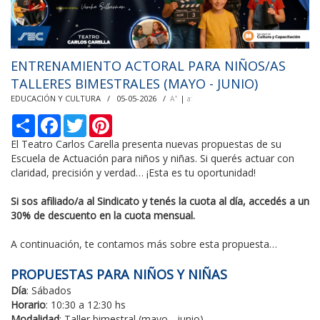
ENTRENAMIENTO ACTORAL PARA NIÑOS/AS
TALLERES BIMESTRALES (MAYO - JUNIO)
EDUCACIÓN Y CULTURA / 05-05-2026 /
|
+
-
A
a
С
F
T
P
п
a
w
i
о
c
i
n
El Teatro Carlos Carella presenta nuevas propuestas de su
д
e
t
t
Escuela de Actuación para niños y niñas. Si querés actuar con
е
b
t
e
claridad, precisión y verdad… ¡Esta es tu oportunidad!
л
o
e
r
и
o
r
e
k
s
Si sos afiliado/a al Sindicato y tenés la cuota al día, accedés a un
t
30% de descuento en la cuota mensual.
A continuación, te contamos más sobre esta propuesta…
PROPUESTAS PARA NIÑOS Y NIÑAS
Día
: Sábados
Horario
: 10:30 a 12:30 hs
Modalidad
: Taller bimestral (mayo - junio)