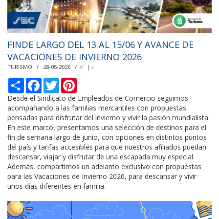
FINDE LARGO DEL 13 AL 15/06 Y AVANCE DE
VACACIONES DE INVIERNO 2026
TURISMO / 28-05-2026 /
|
+
-
A
a
С
F
T
P
п
a
w
i
о
c
i
n
Desde el Sindicato de Empleados de Comercio seguimos
д
e
t
t
acompañando a las familias mercantiles con propuestas
е
b
t
e
pensadas para disfrutar del invierno y vivir la pasión mundialista.
л
o
e
r
En este marco, presentamos una selección de destinos para el
и
o
r
e
k
s
fin de semana largo de junio, con opciones en distintos puntos
t
del país y tarifas accesibles para que nuestros afiliados puedan
descansar, viajar y disfrutar de una escapada muy especial.
Además, compartimos un adelanto exclusivo con propuestas
para las Vacaciones de Invierno 2026, para descansar y vivir
unos días diferentes en familia.