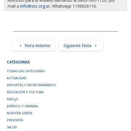
Atención para el Afiliado llamando al 0800-345-1120, por
mail a
info@sec.org.ar
, WhatsApp 1136826116.
Nota Anterior
Siguiente Nota
CATEGORIAS
TODAS LAS CATEGORÍAS
ACTUALIDAD
DEPORTES Y ENTRETENIMIENTO
EDUCACIÓN Y CULTURA
FAECyS
JURÍDICO Y GREMIAL
NUESTRA GENTE
PREVISIÓN
SALUD