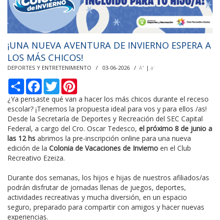
¡UNA NUEVA AVENTURA DE INVIERNO ESPERA A
LOS MÁS CHICOS!
DEPORTES Y ENTRETENIMIENTO / 03-06-2026 /
|
+
-
A
a
С
F
T
P
п
a
w
i
о
c
i
n
¿Ya pensaste qué van a hacer los más chicos durante el receso
д
e
t
t
escolar? ¡Tenemos la propuesta ideal para vos y para ellos /as!
е
b
t
e
Desde la Secretaría de Deportes y Recreación del SEC Capital
л
o
e
r
Federal, a cargo del Cro. Oscar Tedesco,
el próximo 8 de junio a
и
o
r
e
k
s
las 12 hs
abrimos la pre-inscripción online para una nueva
t
edición de la
Colonia de Vacaciones de Invierno
en el Club
Recreativo Ezeiza.
Durante dos semanas, los hijos e hijas de nuestros afiliados/as
podrán disfrutar de jornadas llenas de juegos, deportes,
actividades recreativas y mucha diversión, en un espacio
seguro, preparado para compartir con amigos y hacer nuevas
experiencias.