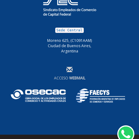
Sede Central
Moreno 625, (C1091AAM)
Ciudad de Buenos Aires,
Argentina
ACCESO
WEBMAIL
Wh