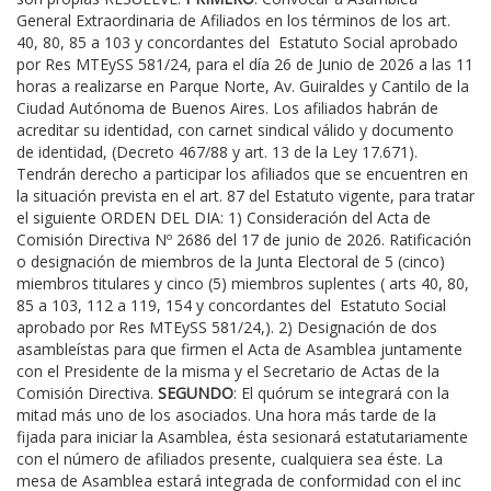
General Extraordinaria de Afiliados en los términos de los art.
40, 80, 85 a 103 y concordantes del Estatuto Social aprobado
por Res MTEySS 581/24, para el día 26 de Junio de 2026 a las 11
horas a realizarse en Parque Norte, Av. Guiraldes y Cantilo de la
Ciudad Autónoma de Buenos Aires. Los afiliados habrán de
acreditar su identidad, con carnet sindical válido y documento
de identidad, (Decreto 467/88 y art. 13 de la Ley 17.671).
Tendrán derecho a participar los afiliados que se encuentren en
la situación prevista en el art. 87 del Estatuto vigente, para tratar
el siguiente ORDEN DEL DIA: 1) Consideración del Acta de
Comisión Directiva Nº 2686 del 17 de junio de 2026. Ratificación
o designación de miembros de la Junta Electoral de 5 (cinco)
miembros titulares y cinco (5) miembros suplentes ( arts 40, 80,
85 a 103, 112 a 119, 154 y concordantes del Estatuto Social
aprobado por Res MTEySS 581/24,). 2) Designación de dos
asambleístas para que firmen el Acta de Asamblea juntamente
con el Presidente de la misma y el Secretario de Actas de la
Comisión Directiva.
SEGUNDO
: El quórum se integrará con la
mitad más uno de los asociados. Una hora más tarde de la
fijada para iniciar la Asamblea, ésta sesionará estatutariamente
con el número de afiliados presente, cualquiera sea éste. La
mesa de Asamblea estará integrada de conformidad con el inc