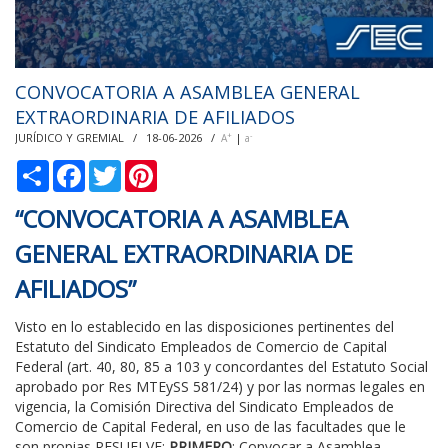
CONVOCATORIA A ASAMBLEA GENERAL
EXTRAORDINARIA DE AFILIADOS
JURÍDICO Y GREMIAL / 18-06-2026 /
|
+
-
A
a
С
F
T
P
п
a
w
i
о
c
i
n
“CONVOCATORIA A ASAMBLEA
д
e
t
t
е
b
t
e
GENERAL EXTRAORDINARIA DE
л
o
e
r
и
o
r
e
k
s
AFILIADOS”
t
Visto en lo establecido en las disposiciones pertinentes del
Estatuto del Sindicato Empleados de Comercio de Capital
Federal (art. 40, 80, 85 a 103 y concordantes del Estatuto Social
aprobado por Res MTEySS 581/24) y por las normas legales en
vigencia, la Comisión Directiva del Sindicato Empleados de
Comercio de Capital Federal, en uso de las facultades que le
son propias RESUELVE:
PRIMERO
: Convocar a Asamblea