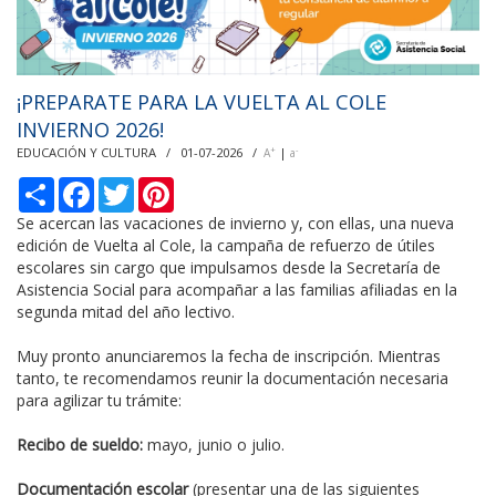
¡PREPARATE PARA LA VUELTA AL COLE
INVIERNO 2026!
EDUCACIÓN Y CULTURA / 01-07-2026 /
|
+
-
A
a
С
F
T
P
п
a
w
i
о
c
i
n
Se acercan las vacaciones de invierno y, con ellas, una nueva
д
e
t
t
edición de Vuelta al Cole, la campaña de refuerzo de útiles
е
b
t
e
escolares sin cargo que impulsamos desde la Secretaría de
л
o
e
r
Asistencia Social para acompañar a las familias afiliadas en la
и
o
r
e
k
s
segunda mitad del año lectivo.
t
Muy pronto anunciaremos la fecha de inscripción. Mientras
tanto, te recomendamos reunir la documentación necesaria
para agilizar tu trámite:
Recibo de sueldo:
mayo, junio o julio.
Documentación escolar
(presentar una de las siguientes