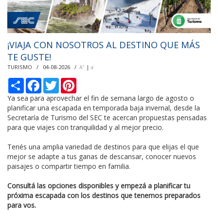
¡VIAJA CON NOSOTROS AL DESTINO QUE MÁS
TE GUSTE!
TURISMO / 04-08-2026 /
|
+
-
A
a
С
F
T
P
п
a
w
i
о
c
i
n
Ya sea para aprovechar el fin de semana largo de agosto o
д
e
t
t
planificar una escapada en temporada baja invernal, desde la
е
b
t
e
Secretaría de Turismo del SEC te acercan propuestas pensadas
л
o
e
r
para que viajes con tranquilidad y al mejor precio.
и
o
r
e
k
s
t
Tenés una amplia variedad de destinos para que elijas el que
mejor se adapte a tus ganas de descansar, conocer nuevos
paisajes o compartir tiempo en familia.
Consultá las opciones disponibles y empezá a planificar tu
próxima escapada con los destinos que tenemos preparados
para vos.